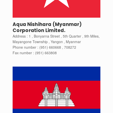
Aqua Nishihara (Myanmar)
Corporation Limited.
Address : 1 , Bonyarna Street , 5th Quarter , 9th Miles,
Mayangone Township , Yangon , Myanmar
Phone number : (951) 660668 , 708272
Fax number : (951) 663808